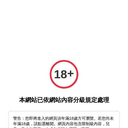
選單
購物車
+
18
›
首頁
《Wonderland》わいっしゅ｜展覽紀念明信片套組（四
入）
本網站已依網站內容分級規定處理
警告：您即將進入的網頁須年滿18歲方可瀏覽。若您尚未
年滿18歲，請點選離開。網頁內容包含限制級內容，兒