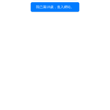
※運費、手續費不列入回饋計算。
我已滿18歲，進入網站。
❏ 點數折抵規則
❏
下筆訂單即可立即使用，折抵金額無上限。
© d/visual asia inc.
原動力亞細亞有限公司
統一編號：12942934