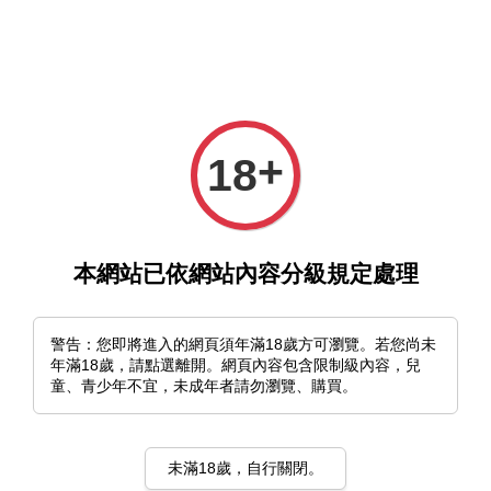
選單
購物車
+
18
本網站已依網站內容分級規定處理
警告：您即將進入的網頁須年滿18歲方可瀏覽。若您尚未
年滿18歲，請點選離開。網頁內容包含限制級內容，兒
❏
會員集點說明
❏
童、青少年不宜，未成年者請勿瀏覽、購買。
每消費NT$100可以累計1點，完成付款後即可獲得回饋點數。
回饋金無使用期限。
未滿18歲，自行關閉。