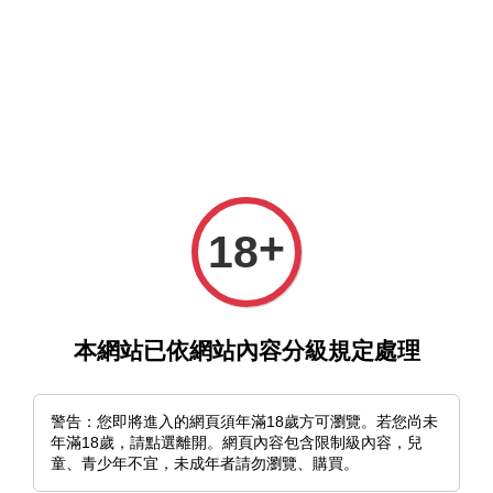
選單
購物車
+
18
›
首頁
redjuice
redjuice
本網站已依網站內容分級規定處理
排列方式
警告：您即將進入的網頁須年滿18歲方可瀏覽。若您尚未
年滿18歲，請點選離開。網頁內容包含限制級內容，兒
童、青少年不宜，未成年者請勿瀏覽、購買。