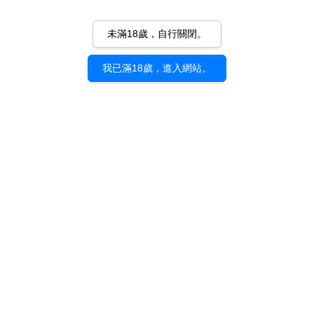
未滿18歲，自行關閉。
我已滿18歲，進入網站。
《QUATOR》redjuice｜長
《THE FORBIDDEN
型滑鼠桌墊 A款
GARDEN》redjuice｜日本
個展作品集
NT$ 600
NT$ 500
加入購物車
加入購物車