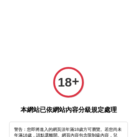
選單
購物車
+
18
›
首頁
《絨絨團戰!!》とびはち｜長形壓克力吊飾（共二款）
本網站已依網站內容分級規定處理
警告：您即將進入的網頁須年滿18歲方可瀏覽。若您尚未
年滿18歲，請點選離開。網頁內容包含限制級內容，兒