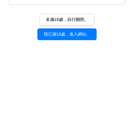
未滿18歲，自行關閉。
我已滿18歲，進入網站。
《絨絨團戰!!》とびはち｜展覽
紀念 明信片套組（八入）
NT$ 320
適用優惠
滿千送百立即折
滿百回饋點數超值10倍送