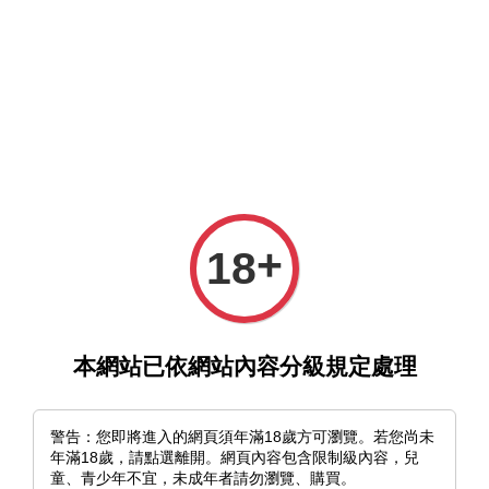
選單
購物車
+
18
›
首頁
《絨絨團戰!!》とびはち｜展覽紀念 明信片套組（八
入）
本網站已依網站內容分級規定處理
警告：您即將進入的網頁須年滿18歲方可瀏覽。若您尚未
年滿18歲，請點選離開。網頁內容包含限制級內容，兒
童、青少年不宜，未成年者請勿瀏覽、購買。