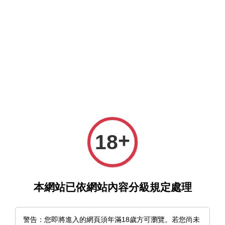
選單
購物車
+
18
›
首頁
《打造壞壞小心機+》米奇王｜d/art限定特典
本網站已依網站內容分級規定處理
警告：您即將進入的網頁須年滿18歲方可瀏覽。若您尚未