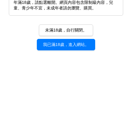
年滿18歲，請點選離開。網頁內容包含限制級內容，兒
童、青少年不宜，未成年者請勿瀏覽、購買。
未滿18歲，自行關閉。
我已滿18歲，進入網站。
《打造壞壞小心機+》米奇王｜
d/art限定特典
NT$ 350