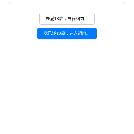
未滿18歲，自行關閉。
我已滿18歲，進入網站。
《futurelog》村田蓮爾｜壓克力
鑰匙圈
NT$ 300