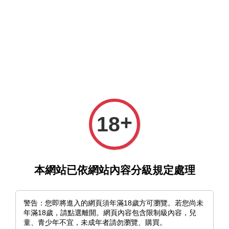
選單
購物車
+
18
›
首頁
《futurelog》村田蓮爾｜壓克力鑰匙圈
本網站已依網站內容分級規定處理
警告：您即將進入的網頁須年滿18歲方可瀏覽。若您尚未
年滿18歲，請點選離開。網頁內容包含限制級內容，兒
童、青少年不宜，未成年者請勿瀏覽、購買。