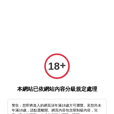
選單
購物車
+
18
›
首頁
《anniversaire》ちょん＊｜壓克力飾品畫（共二款）
本網站已依網站內容分級規定處理
警告：您即將進入的網頁須年滿18歲方可瀏覽。若您尚未
年滿18歲，請點選離開。網頁內容包含限制級內容，兒