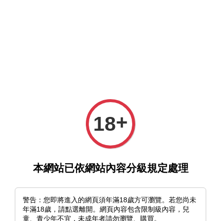
選單
購物車
+
18
›
首頁
《Midas touch》青十紅｜壓克力飾品畫
本網站已依網站內容分級規定處理
警告：您即將進入的網頁須年滿18歲方可瀏覽。若您尚未
年滿18歲，請點選離開。網頁內容包含限制級內容，兒
童、青少年不宜，未成年者請勿瀏覽、購買。