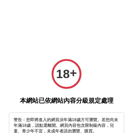
選單
購物車
+
18
›
首頁
《一期一會》焦茶｜展覽紀念專刊
本網站已依網站內容分級規定處理
警告：您即將進入的網頁須年滿18歲方可瀏覽。若您尚未
年滿18歲，請點選離開。網頁內容包含限制級內容，兒
童、青少年不宜，未成年者請勿瀏覽、購買。