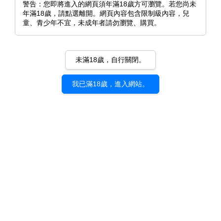
警告：您即將進入的網頁須年滿18歲方可瀏覽。若您尚未
年滿18歲，請點選離開。網頁內容包含限制級內容，兒
童、青少年不宜，未成年者請勿瀏覽、購買。
未滿18歲，自行關閉。
我已滿18歲，進入網站。
《性費洛蒙失控！》西沢水木
（西沢みずき）｜d/art限定特
典套組