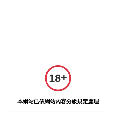
選單
購物車
›
›
首頁
首頁推薦
《性費洛蒙失控！》西沢水木（西沢みず
+
18
き）｜d/art限定特典套組
本網站已依網站內容分級規定處理