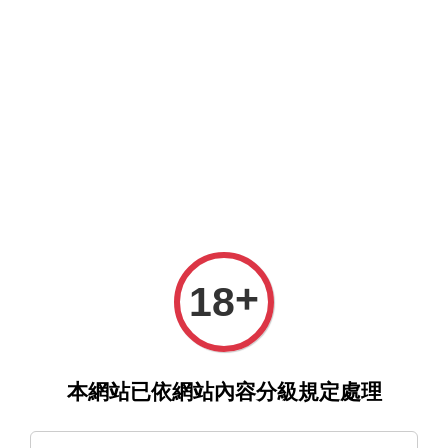
選單
購物車
›
›
首頁
首頁推薦
《棉花糖和焦糖》Hamao｜d/art限定特典
+
18
套組
本網站已依網站內容分級規定處理