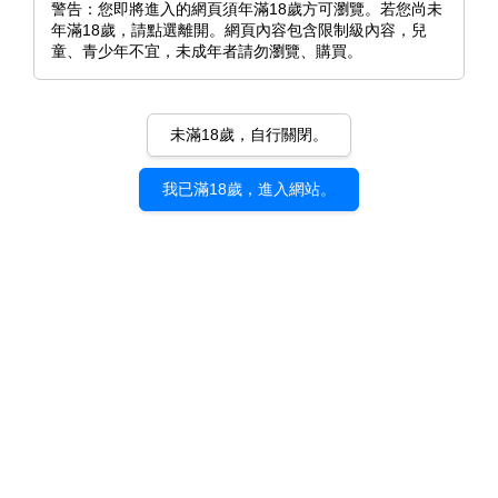
警告：您即將進入的網頁須年滿18歲方可瀏覽。若您尚未
年滿18歲，請點選離開。網頁內容包含限制級內容，兒
童、青少年不宜，未成年者請勿瀏覽、購買。
未滿18歲，自行關閉。
我已滿18歲，進入網站。
《棉花糖和焦糖》Hamao｜d/art
限定特典套組
NT$ 409
NT$ 465