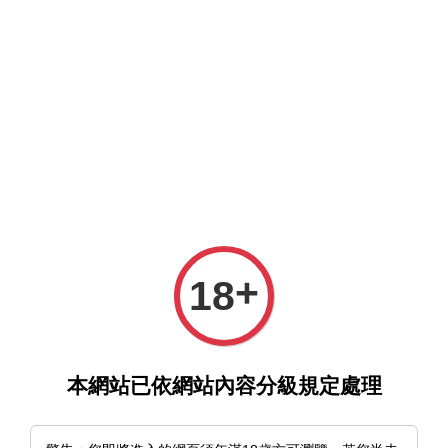
選單
購物車
›
›
首頁
首頁推薦
《色氣無極限！》西沢水木｜繁中版單行
+
18
本
本網站已依網站內容分級規定處理