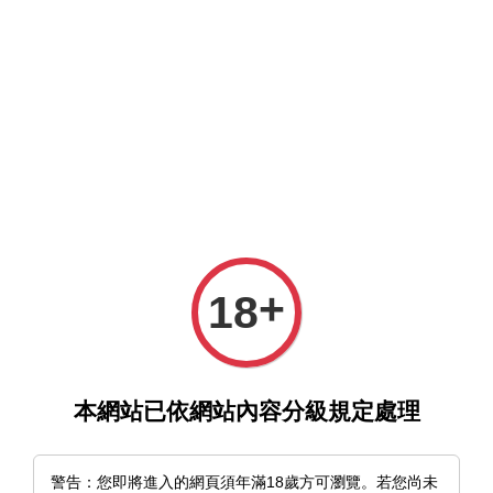
選單
購物車
+
18
›
›
首頁
d/art限定特典套組
《不完全大理石》KEY（きい）｜
d/art限定特典套組
本網站已依網站內容分級規定處理
警告：您即將進入的網頁須年滿18歲方可瀏覽。若您尚未