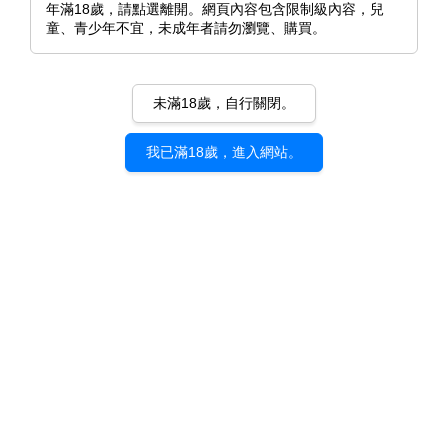
年滿18歲，請點選離開。網頁內容包含限制級內容，兒
童、青少年不宜，未成年者請勿瀏覽、購買。
未滿18歲，自行關閉。
我已滿18歲，進入網站。
《不完全大理石》KEY（きい）
｜d/art限定特典套組
NT$ 484
NT$ 550