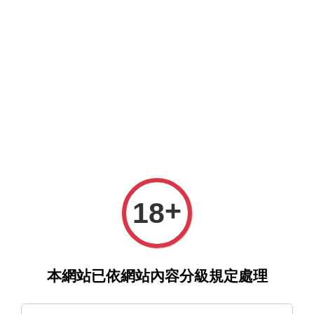
選單
購物車
›
›
首頁
d/art限定特典套組
《直到你明白什麼是喜歡》ごさ
+
18
いじ｜d/art限定特典套組
本網站已依網站內容分級規定處理