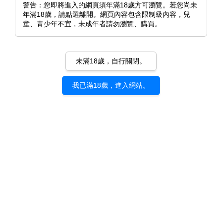
警告：您即將進入的網頁須年滿18歲方可瀏覽。若您尚未
年滿18歲，請點選離開。網頁內容包含限制級內容，兒
童、青少年不宜，未成年者請勿瀏覽、購買。
未滿18歲，自行關閉。
我已滿18歲，進入網站。
《直到你明白什麼是喜歡》ご
さいじ｜d/art限定特典套組
NT$ 405
NT$ 460