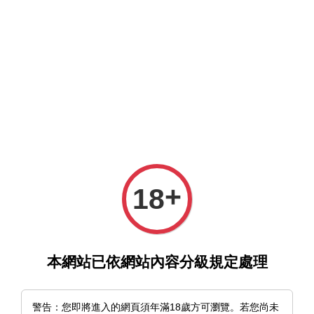
選單
購物車
+
18
›
›
首頁
d/art限定特典套組
《碰觸我，直到最深處》Cuvie｜
d/art限定特典套組
本網站已依網站內容分級規定處理
警告：您即將進入的網頁須年滿18歲方可瀏覽。若您尚未