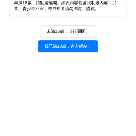
年滿18歲，請點選離開。網頁內容包含限制級內容，兒
童、青少年不宜，未成年者請勿瀏覽、購買。
未滿18歲，自行關閉。
我已滿18歲，進入網站。
《碰觸我，直到最深處》Cuvie
｜d/art限定特典套組
NT$ 282
NT$ 320