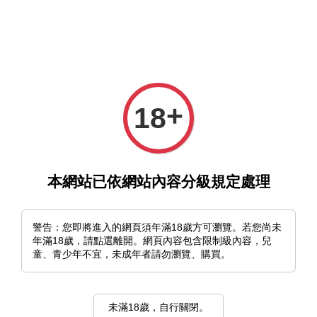
選單
購物車
+
18
本網站已依網站內容分級規定處理
›
首頁
美和野らぐ
美和野らぐ
警告：您即將進入的網頁須年滿18歲方可瀏覽。若您尚未
年滿18歲，請點選離開。網頁內容包含限制級內容，兒
童、青少年不宜，未成年者請勿瀏覽、購買。
排列方式
未滿18歲，自行關閉。