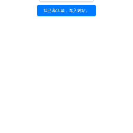
我已滿18歲，進入網站。
售完
《沈水幻夢》美和野ら
ぐ｜壓克力飾品畫
NT$ 600