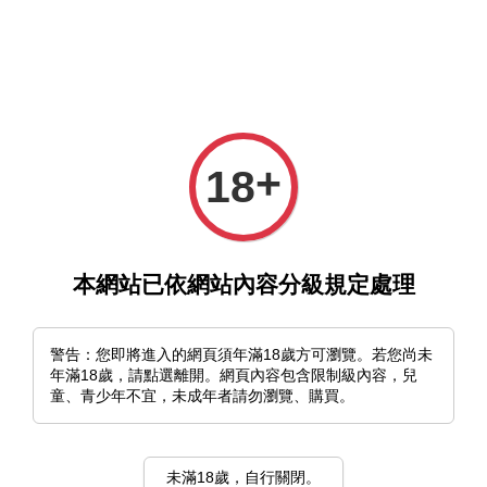
選單
購物車
+
18
本網站已依網站內容分級規定處理
›
首頁
機械異音特展
機械異音特展
警告：您即將進入的網頁須年滿18歲方可瀏覽。若您尚未
年滿18歲，請點選離開。網頁內容包含限制級內容，兒
童、青少年不宜，未成年者請勿瀏覽、購買。
排列方式
未滿18歲，自行關閉。