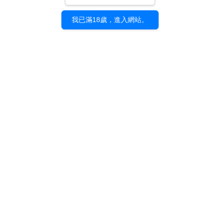
我已滿18歲，進入網站。
《機械異音特展》展覽
專刊
NT$ 450
加入購物車