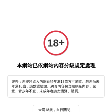
選單
購物車
+
18
本網站已依網站內容分級規定處理
›
首頁
森本晃司
森本晃司
警告：您即將進入的網頁須年滿18歲方可瀏覽。若您尚未
年滿18歲，請點選離開。網頁內容包含限制級內容，兒
童、青少年不宜，未成年者請勿瀏覽、購買。
排列方式
未滿18歲，自行關閉。