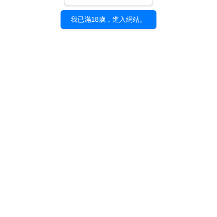
我已滿18歲，進入網站。
《晃影》森本晃司｜展
覽專刊
NT$ 300
加入購物車