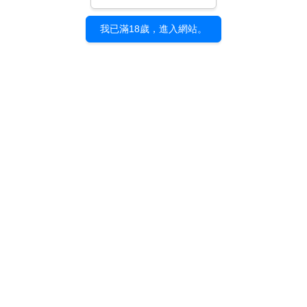
我已滿18歲，進入網站。
《曙暮罔兩》鈴木康士 x
《曙暮罔兩》鈴木康士 x
Blaze Wu｜展覽專刊
Blaze Wu｜資料夾（共2
款）
NT$ 700
NT$ 100
加入購物車
加入購物車