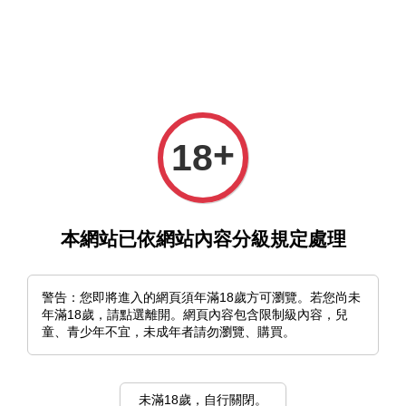
選單
購物車
+
18
本網站已依網站內容分級規定處理
›
首頁
曙暮罔兩
曙暮罔兩
警告：您即將進入的網頁須年滿18歲方可瀏覽。若您尚未
年滿18歲，請點選離開。網頁內容包含限制級內容，兒
排列方式
童、青少年不宜，未成年者請勿瀏覽、購買。
未滿18歲，自行關閉。