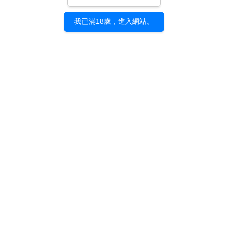
我已滿18歲，進入網站。
《帝国町memory》帝国
《帝國町memory》帝國
少年｜Taiwan Exhibition
少年｜明信片套組
Book
NT$ 160
NT$ 990
加入購物車
加入購物車