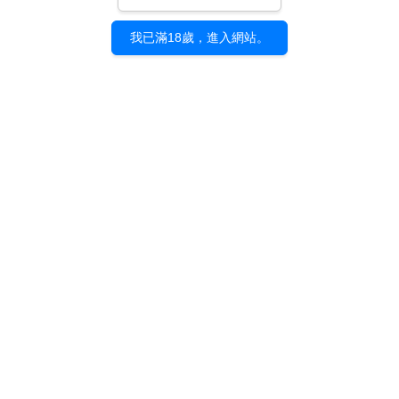
我已滿18歲，進入網站。
《山茶花之月》松尾裕
美｜複製簽名壓克力立
牌
NT$ 600
加入購物車