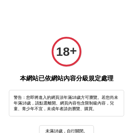
選單
購物車
+
18
本網站已依網站內容分級規定處理
›
首頁
山茶花之月
山茶花之月
警告：您即將進入的網頁須年滿18歲方可瀏覽。若您尚未
年滿18歲，請點選離開。網頁內容包含限制級內容，兒
排列方式
童、青少年不宜，未成年者請勿瀏覽、購買。
未滿18歲，自行關閉。