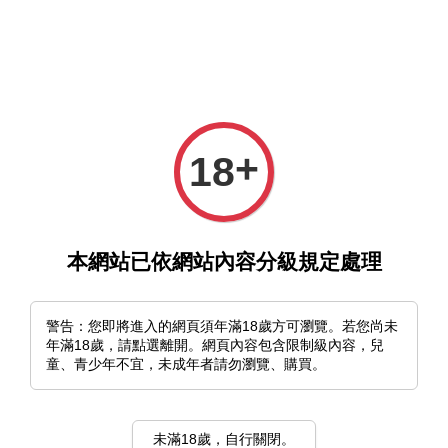
選單
購物車
+
18
本網站已依網站內容分級規定處理
›
首頁
咎樂園
咎樂園
警告：您即將進入的網頁須年滿18歲方可瀏覽。若您尚未
年滿18歲，請點選離開。網頁內容包含限制級內容，兒
童、青少年不宜，未成年者請勿瀏覽、購買。
排列方式
未滿18歲，自行關閉。