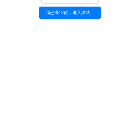
我已滿18歲，進入網站。
《咎樂園》咎井淳｜展
覽專刊
NT$ 600
加入購物車