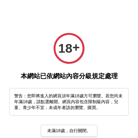
選單
購物車
+
18
本網站已依網站內容分級規定處理
›
首頁
丹地陽子出版紀念展
警告：您即將進入的網頁須年滿18歲方可瀏覽。若您尚未
丹地陽子出版紀念展
年滿18歲，請點選離開。網頁內容包含限制級內容，兒
童、青少年不宜，未成年者請勿瀏覽、購買。
排列方式
未滿18歲，自行關閉。