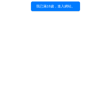
我已滿18歲，進入網站。
抱歉，該類別還未有任何商品。
© d/visual asia inc.
原動力亞細亞有限公司
統一編號：12942934
About US