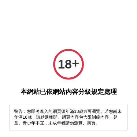
選單
購物車
+
18
›
首頁
不朽之墟
本網站已依網站內容分級規定處理
不朽之墟
警告：您即將進入的網頁須年滿18歲方可瀏覽。若您尚未
排列方式
年滿18歲，請點選離開。網頁內容包含限制級內容，兒
童、青少年不宜，未成年者請勿瀏覽、購買。