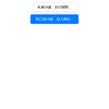
未滿18歲，自行關閉。
我已滿18歲，進入網站。
《不朽之墟》ぽち｜展
《不朽之墟》ぽち｜展
覽紀念專刊
覽紀念 明信片套組
NT$ 500
NT$ 150
加入購物車
加入購物車