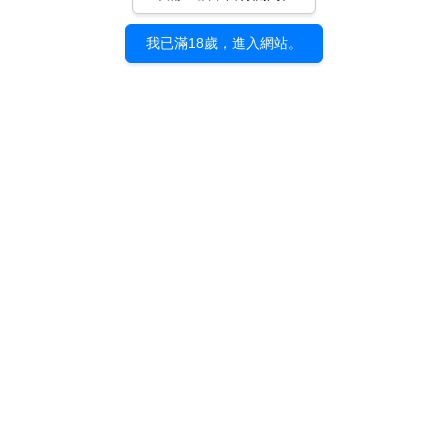
我已滿18歲，進入網站。
《エス／SS 20周年紀念
展 -Taiwan Exhibition
Vol.2-》｜展覽紀念明信
片套組（五入）
NT$ 200
加入購物車