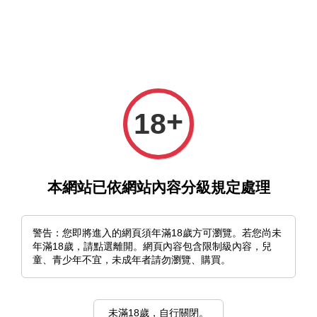
選單
購物車
+
18
本網站已依網站內容分級規定處理
›
首頁
エス／SS 20周年紀念展
エス／SS 20周年紀念展
警告：您即將進入的網頁須年滿18歲方可瀏覽。若您尚未
年滿18歲，請點選離開。網頁內容包含限制級內容，兒
排列方式
童、青少年不宜，未成年者請勿瀏覽、購買。
未滿18歲，自行關閉。