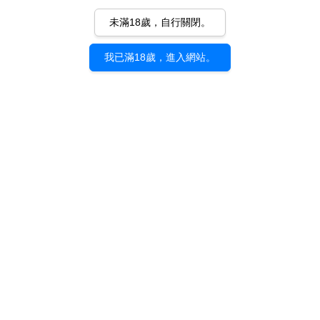
未滿18歲，自行關閉。
我已滿18歲，進入網站。
《anniversaire》ちょん
《anniversaire》ちょん
＊｜展覽紀念托特包
＊｜展覽紀念明信片套
組（八入）
NT$ 600
NT$ 320
加入購物車
加入購物車