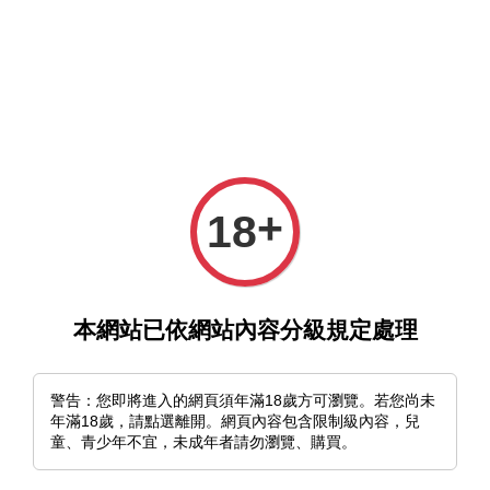
選單
購物車
+
18
›
首頁
ちょん＊
本網站已依網站內容分級規定處理
ちょん＊
排列方式
警告：您即將進入的網頁須年滿18歲方可瀏覽。若您尚未
年滿18歲，請點選離開。網頁內容包含限制級內容，兒
童、青少年不宜，未成年者請勿瀏覽、購買。