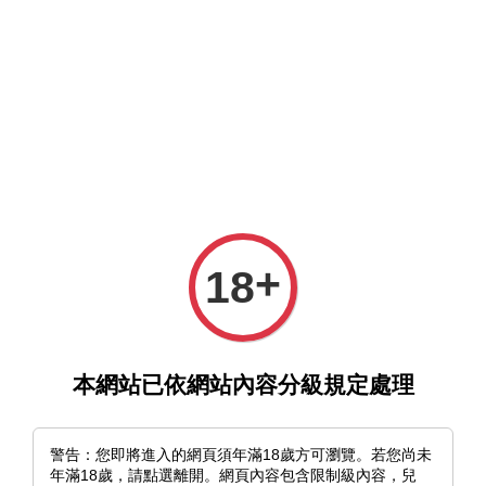
選單
購物車
+
18
›
首頁
《紅花繪染》神威なつき｜壓克力吊飾（共二款）
本網站已依網站內容分級規定處理
警告：您即將進入的網頁須年滿18歲方可瀏覽。若您尚未
年滿18歲，請點選離開。網頁內容包含限制級內容，兒