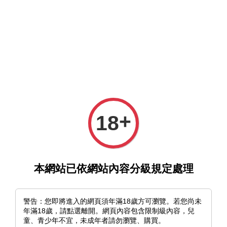
選單
購物車
+
18
›
首頁
《非人異典 特展》展覽紀念 明信片套組（五入）
本網站已依網站內容分級規定處理
警告：您即將進入的網頁須年滿18歲方可瀏覽。若您尚未
年滿18歲，請點選離開。網頁內容包含限制級內容，兒
童、青少年不宜，未成年者請勿瀏覽、購買。