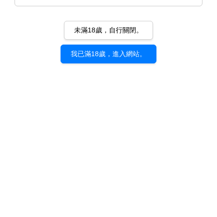
未滿18歲，自行關閉。
我已滿18歲，進入網站。
《非人異典 特展》展覽紀念 明
信片套組（五入）
NT$ 200