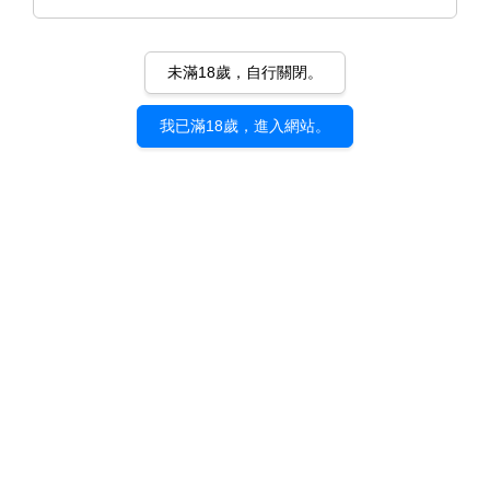
未滿18歲，自行關閉。
我已滿18歲，進入網站。
《花絣 -HANAKASURI-》優子鈴
｜展覽紀念 明信片套組（六
入）
NT$ 240