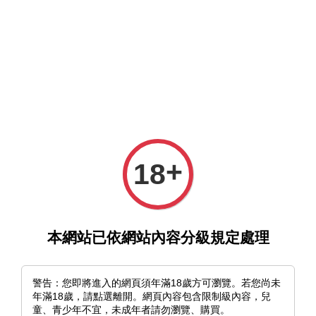
選單
購物車
+
18
›
首頁
《花絣 -HANAKASURI-》優子鈴｜展覽紀念 明信片套組
（六入）
本網站已依網站內容分級規定處理
警告：您即將進入的網頁須年滿18歲方可瀏覽。若您尚未
年滿18歲，請點選離開。網頁內容包含限制級內容，兒
童、青少年不宜，未成年者請勿瀏覽、購買。