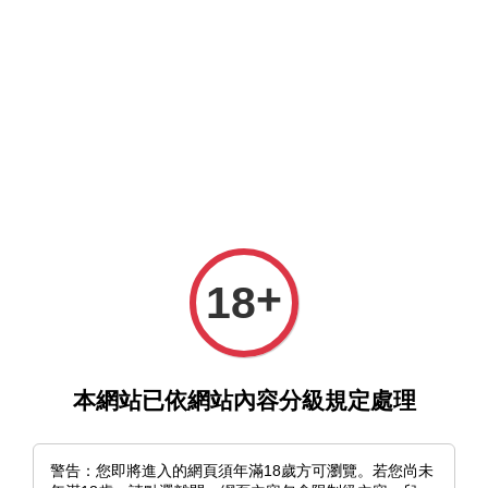
選單
購物車
+
18
›
首頁
《戰國妖狐台北特展》｜展覽紀念 桌上型展示畫（共四
款）
本網站已依網站內容分級規定處理
警告：您即將進入的網頁須年滿18歲方可瀏覽。若您尚未