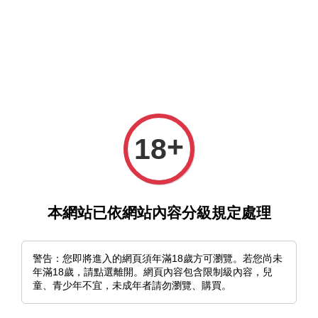
選單
購物車
+
18
›
首頁
躲貓貓
本網站已依網站內容分級規定處理
躲貓貓
警告：您即將進入的網頁須年滿18歲方可瀏覽。若您尚未
排列方式
年滿18歲，請點選離開。網頁內容包含限制級內容，兒
童、青少年不宜，未成年者請勿瀏覽、購買。