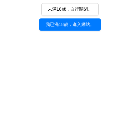
未滿18歲，自行關閉。
我已滿18歲，進入網站。
《躲貓貓》TAO｜展覽紀
《躲貓貓》TAO｜展覽紀
念專刊
念托特包
NT$ 550
NT$ 400
加入購物車
加入購物車