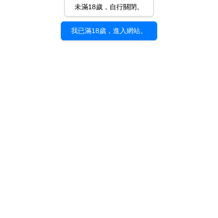
未滿18歲，自行關閉。
我已滿18歲，進入網站。
《凸凹的街角》小川真
《凸凹的街角》小川真
二郎｜展覽紀念 明信片
二郎｜壓克力飾品畫 A
套組（八入）
款：都電荒川線・飛鳥
山
NT$ 320
NT$ 600
加入購物車
加入購物車