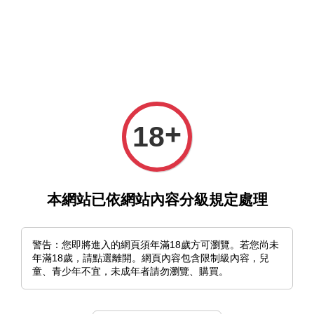
選單
購物車
+
18
›
首頁
凸凹的街角
本網站已依網站內容分級規定處理
凸凹的街角
警告：您即將進入的網頁須年滿18歲方可瀏覽。若您尚未
排列方式
年滿18歲，請點選離開。網頁內容包含限制級內容，兒
童、青少年不宜，未成年者請勿瀏覽、購買。